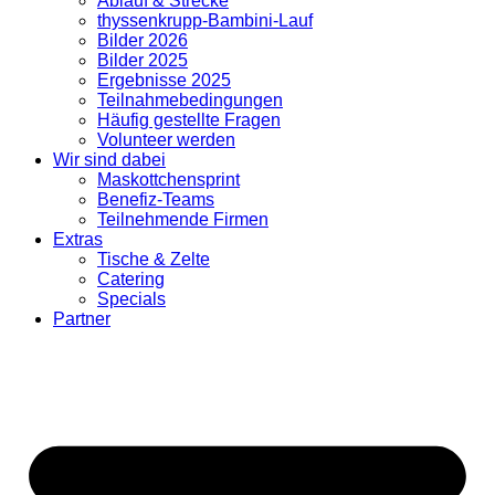
Ablauf & Strecke
thyssenkrupp-Bambini-Lauf
Bilder 2026
Bilder 2025
Ergebnisse 2025
Teilnahmebedingungen
Häufig gestellte Fragen
Volunteer werden
Wir sind dabei
Maskottchensprint
Benefiz-Teams
Teilnehmende Firmen
Extras
Tische & Zelte
Catering
Specials
Partner