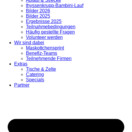
Ablauf & Strecke
thyssenkrupp-Bambini-Lauf
Bilder 2026
Bilder 2025
Ergebnisse 2025
Teilnahmebedingungen
Häufig gestellte Fragen
Volunteer werden
Wir sind dabei
Maskottchensprint
Benefiz-Teams
Teilnehmende Firmen
Extras
Tische & Zelte
Catering
Specials
Partner